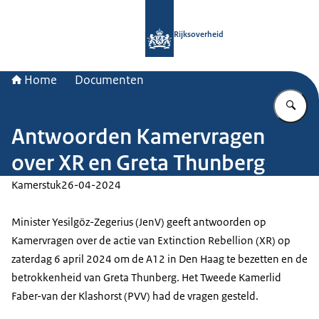
Naar de homepage van Rijksoverheid
Rijksoverheid
Home
Documenten
Vu
Antwoorden Kamervragen
over XR en Greta Thunberg
Kamerstuk
26-04-2024
Minister Yesilgöz-Zegerius (JenV) geeft antwoorden op
Kamervragen over de actie van Extinction Rebellion (XR) op
zaterdag 6 april 2024 om de A12 in Den Haag te bezetten en de
betrokkenheid van Greta Thunberg. Het Tweede Kamerlid
Faber-van der Klashorst (PVV) had de vragen gesteld.