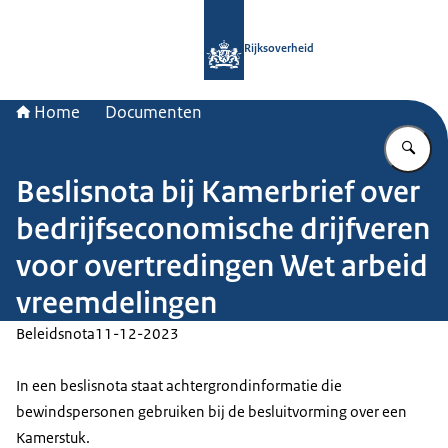
Naar de homepage van Rijksoverheid
Rijksoverheid
Home
Documenten
Vu
Beslisnota bij Kamerbrief over
bedrijfseconomische drijfveren
voor overtredingen Wet arbeid
vreemdelingen
Beleidsnota
11-12-2023
In een beslisnota staat achtergrondinformatie die
bewindspersonen gebruiken bij de besluitvorming over een
Kamerstuk.