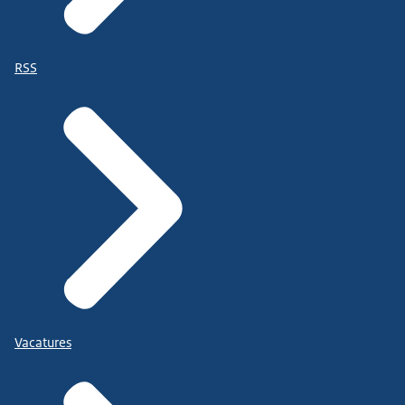
RSS
Vacatures