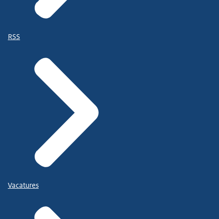
RSS
Vacatures