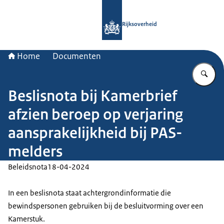
Naar de homepage van Rijksoverheid
Rijksoverheid
Home
Documenten
Vu
Beslisnota bij Kamerbrief
afzien beroep op verjaring
aansprakelijkheid bij PAS-
melders
Beleidsnota
18-04-2024
In een beslisnota staat achtergrondinformatie die
bewindspersonen gebruiken bij de besluitvorming over een
Kamerstuk.