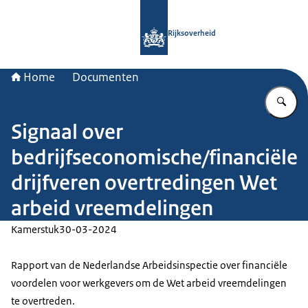
Naar de homepage van Rijksoverheid
Rijksoverheid
Home
Documenten
Vu
Signaal over
bedrijfseconomische/financiële
drijfveren overtredingen Wet
arbeid vreemdelingen
Kamerstuk
30-03-2024
Rapport van de Nederlandse Arbeidsinspectie over financiële
voordelen voor werkgevers om de Wet arbeid vreemdelingen
te overtreden.