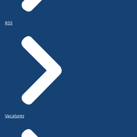
RSS
Vacatures