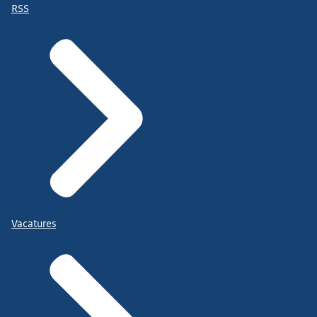
RSS
Vacatures