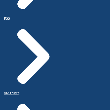
RSS
Vacatures