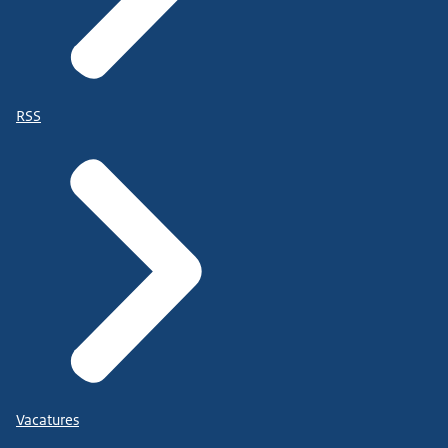
RSS
Vacatures