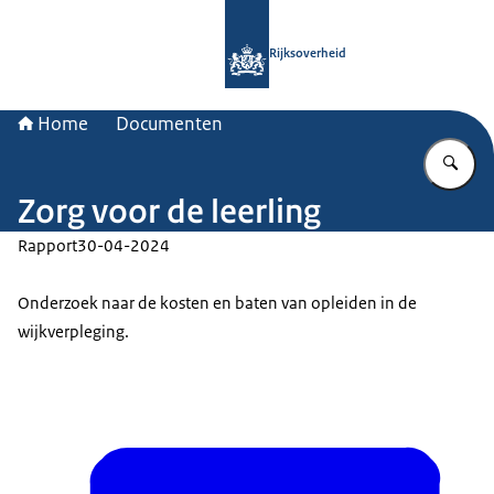
Naar de homepage van Rijksoverheid
Rijksoverheid
Home
Documenten
Vu
Zorg voor de leerling
Rapport
30-04-2024
Onderzoek naar de kosten en baten van opleiden in de
wijkverpleging.