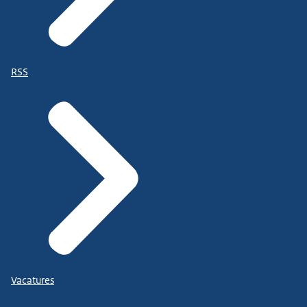
RSS
Vacatures