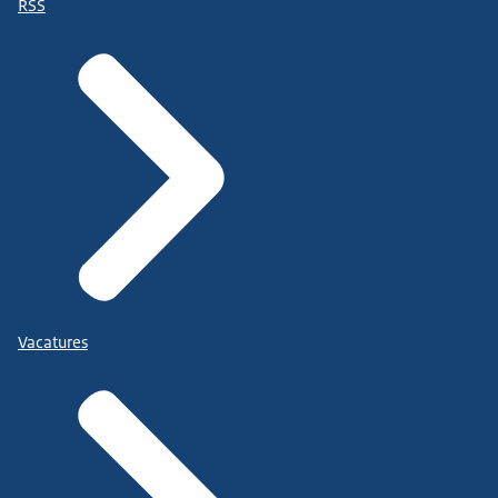
RSS
Vacatures