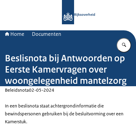
Naar de homepage van Rijksoverheid
Rijksoverheid
Home
Documenten
Vu
Beslisnota bij Antwoorden op
Eerste Kamervragen over
woongelegenheid mantelzorg
Beleidsnota
02-05-2024
In een beslisnota staat achtergrondinformatie die
bewindspersonen gebruiken bij de besluitvorming over een
Kamerstuk.