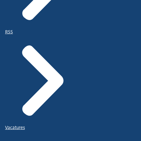
RSS
Vacatures