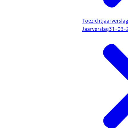
Toezichtjaarversla
Jaarverslag
31-03-