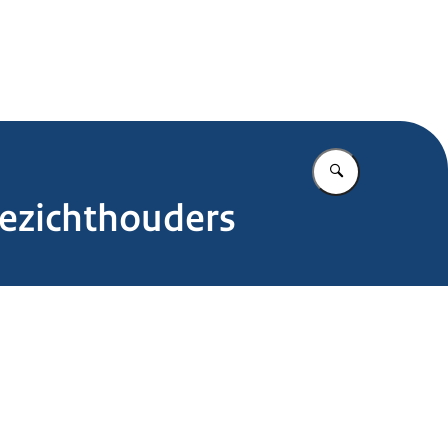
.nl
Vul in wat u z
oezichthouders