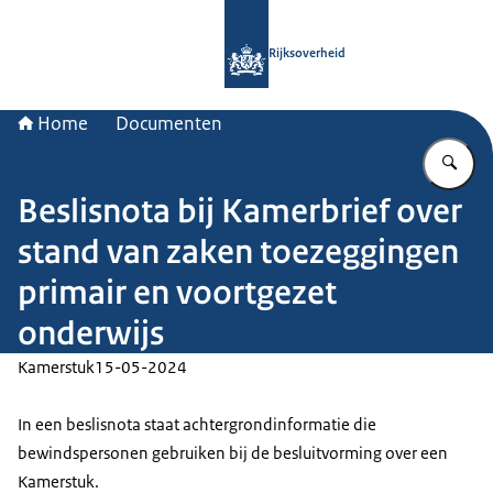
Naar de homepage van Rijksoverheid
Rijksoverheid
Home
Documenten
Vu
Beslisnota bij Kamerbrief over
stand van zaken toezeggingen
primair en voortgezet
onderwijs
Kamerstuk
15-05-2024
In een beslisnota staat achtergrondinformatie die
bewindspersonen gebruiken bij de besluitvorming over een
Kamerstuk.