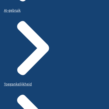
AI-gebruik
Toegankelijkheid