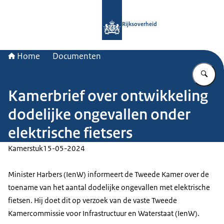
Naar de homepage van Rijksoverheid
Rijksoverheid
Home
Documenten
Vu
Kamerbrief over ontwikkeling
dodelijke ongevallen onder
elektrische fietsers
Kamerstuk
15-05-2024
Minister Harbers (IenW) informeert de Tweede Kamer over de
toename van het aantal dodelijke ongevallen met elektrische
fietsen. Hij doet dit op verzoek van de vaste Tweede
Kamercommissie voor Infrastructuur en Waterstaat (IenW).