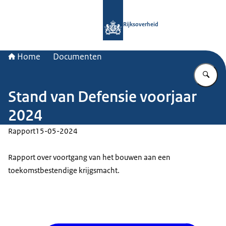
Naar de homepage van Rijksoverheid
Rijksoverheid
Home
Documenten
Vu
Stand van Defensie voorjaar
2024
Rapport
15-05-2024
Rapport over voortgang van het bouwen aan een
toekomstbestendige krijgsmacht.