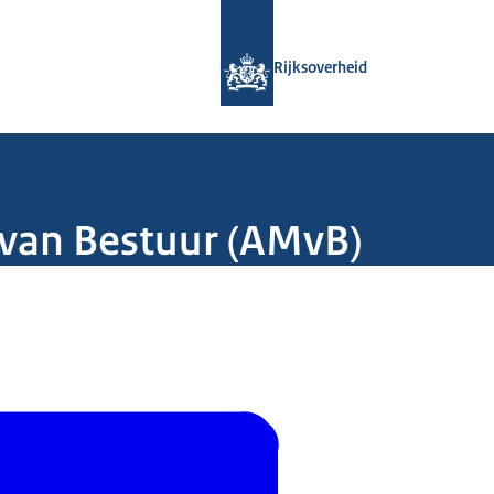
Naar de homepage van Rijksoverheid
Rijksoverheid
van Bestuur (AMvB)