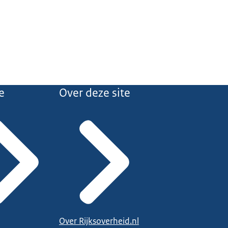
e
Over deze site
Over Rijksoverheid.nl