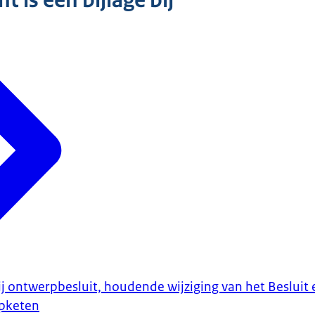
 is een bijlage bij
ij ontwerpbesluit, houdende wijziging van het Besluit
opketen