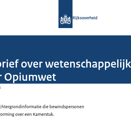
Naar de homepage van Rijksoverheid
Rijksoverheid
brief over wetenschappeli
er Opiumwet
4
 achtergrondinformatie die bewindspersonen
tvorming over een Kamerstuk.