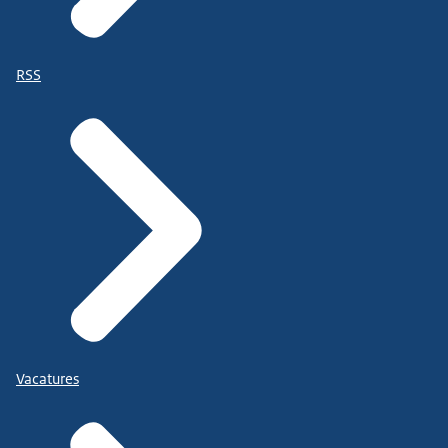
RSS
Vacatures