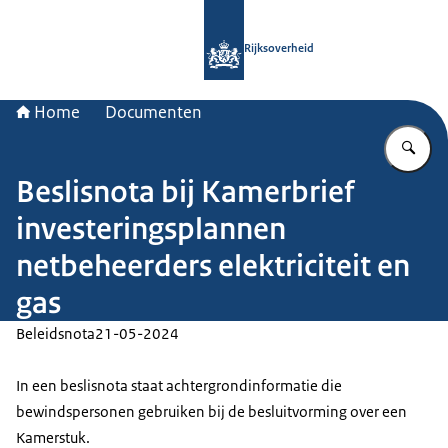
Naar de homepage van Rijksoverheid
Rijksoverheid
Home
Documenten
Vu
Beslisnota bij Kamerbrief
investeringsplannen
netbeheerders elektriciteit en
gas
Beleidsnota
21-05-2024
In een beslisnota staat achtergrondinformatie die
bewindspersonen gebruiken bij de besluitvorming over een
Kamerstuk.