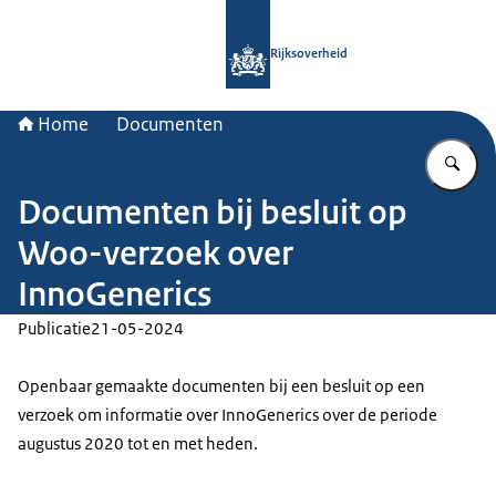
Naar de homepage van Rijksoverheid
Rijksoverheid
Home
Documenten
Vu
Documenten bij besluit op
Woo-verzoek over
InnoGenerics
Publicatie
21-05-2024
Openbaar gemaakte documenten bij een besluit op een
verzoek om informatie over InnoGenerics over de periode
augustus 2020 tot en met heden.