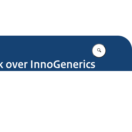
.nl
Vul in wat u z
k over InnoGenerics