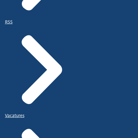
RSS
Vacatures