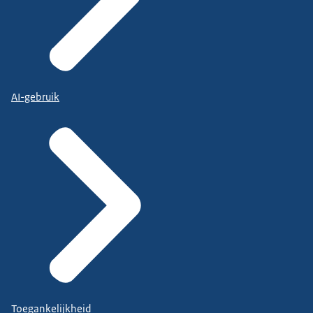
AI-gebruik
Toegankelijkheid