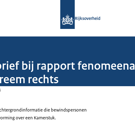
Naar de homepage van Rijksoverheid
Rijksoverheid
brief bij rapport fenomee
reem rechts
4
 achtergrondinformatie die bewindspersonen
tvorming over een Kamerstuk.