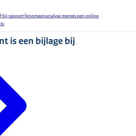
ef bij rapport fenomeenanalyse memes een online
ts
 is een bijlage bij