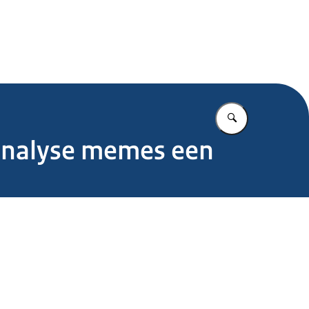
.nl
Vul in wat u z
nanalyse memes een