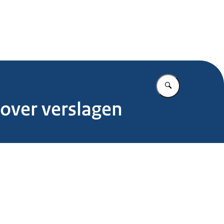
.nl
Vul in wat u z
over verslagen