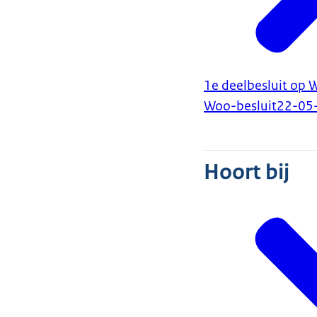
1e deelbesluit op 
Woo-besluit
22-05
Hoort bij