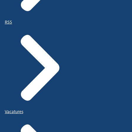
RSS
Vacatures