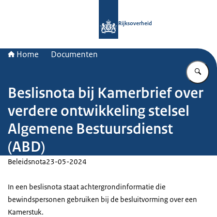
Naar de homepage van Rijksoverheid
Rijksoverheid
Home
Documenten
Vu
Beslisnota bij Kamerbrief over
verdere ontwikkeling stelsel
Algemene Bestuursdienst
(ABD)
Beleidsnota
23-05-2024
In een beslisnota staat achtergrondinformatie die
bewindspersonen gebruiken bij de besluitvorming over een
Kamerstuk.