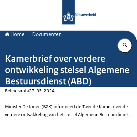
Naar de homepage van Rijksoverheid
Rijksoverheid
Home
Documenten
Vu
Kamerbrief over verdere
ontwikkeling stelsel Algemene
Bestuursdienst (ABD)
Beleidsnota
27-05-2024
Minister De Jonge (BZK) informeert de Tweede Kamer over de
verdere ontwikkeling van het stelsel Algemene Bestuursdienst.