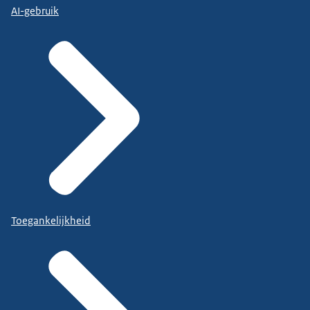
AI-gebruik
Toegankelijkheid