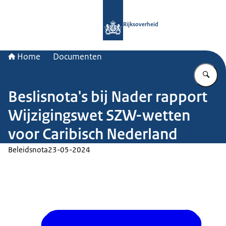
Naar de homepage van Rijksoverheid
Rijksoverheid
Home
Documenten
Vu
Beslisnota's bij Nader rapport
Wijzigingswet SZW-wetten
voor Caribisch Nederland
Beleidsnota
23-05-2024