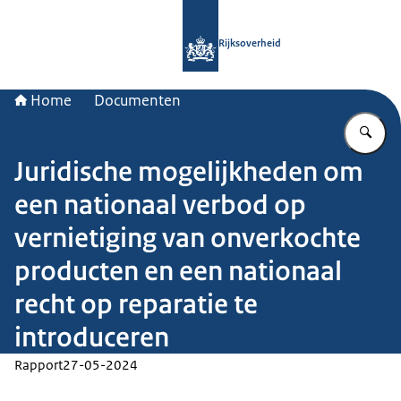
Naar de homepage van Rijksoverheid
Rijksoverheid
Home
Documenten
Vu
Juridische mogelijkheden om
een nationaal verbod op
vernietiging van onverkochte
producten en een nationaal
recht op reparatie te
introduceren
Rapport
27-05-2024