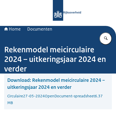
Naar de homepage van Rijksoverheid
Rijksoverheid
Home
Documenten
Vu
Rekenmodel meicirculaire
2024 – uitkeringsjaar 2024 en
verder
Download:
Rekenmodel meicirculaire 2024 –
uitkeringsjaar 2024 en verder
Circulaire
27-05-2024
OpenDocument-spreadsheet
6.37
MB