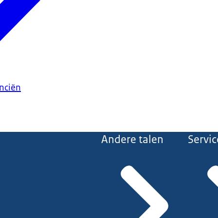
anciën
Andere talen
Servic