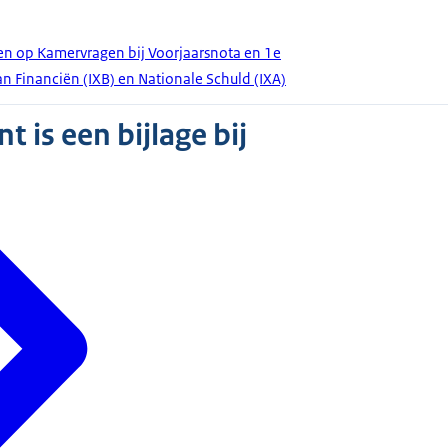
en op Kamervragen bij Voorjaarsnota en 1e
n Financiën (IXB) en Nationale Schuld (IXA)
 is een bijlage bij