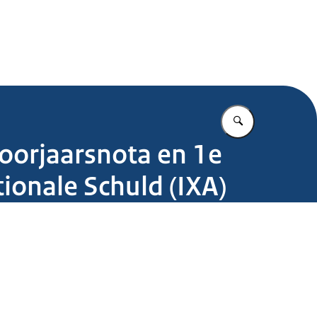
.nl
Vul in wat u z
oorjaarsnota en 1e
tionale Schuld (IXA)