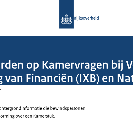
Naar de homepage van Rijksoverheid
Rijksoverheid
orden op Kamervragen bij V
 van Financiën (IXB) en Na
4
 achtergrondinformatie die bewindspersonen
tvorming over een Kamerstuk.