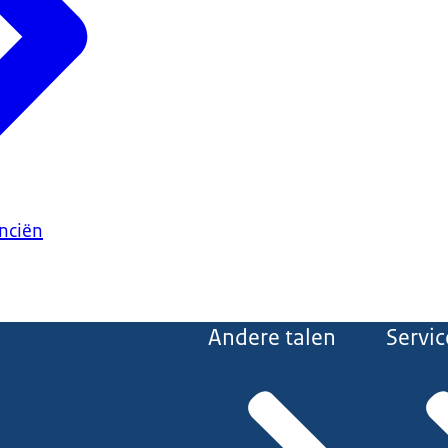
anciën
Andere talen
Servic