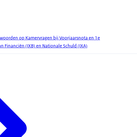
ntwoorden op Kamervragen bij Voorjaarsnota en 1e
n Financiën (IXB) en Nationale Schuld (IXA)