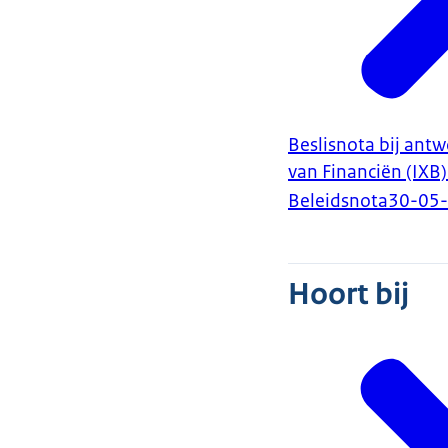
Beslisnota bij ant
van Financiën (IXB)
Beleidsnota
30-05
Hoort bij