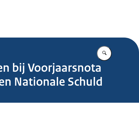
.nl
Vul in wat u z
n bij Voorjaarsnota
 en Nationale Schuld