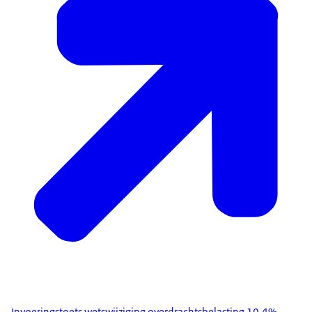
Invoeringstoets wetswijziging overdrachtsbelasting 10,4%