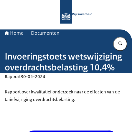
Naar de homepage van Rijksoverheid
Rijksoverheid
Home
Documenten
Vu
Invoeringstoets wetswijziging
overdrachtsbelasting 10,4%
Rapport
30-05-2024
Rapport over kwalitatief onderzoek naar de effecten van de
tariefwijziging overdrachtsbelasting.