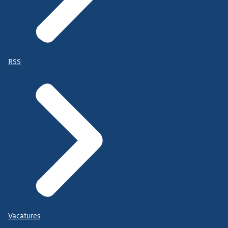
RSS
Vacatures