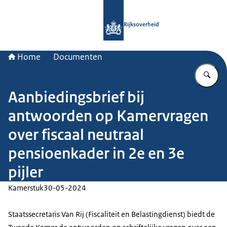
Naar de homepage van Rijksoverheid
Rijksoverheid
Home
Documenten
Vu
Aanbiedingsbrief bij
antwoorden op Kamervragen
over fiscaal neutraal
pensioenkader in 2e en 3e
pijler
Kamerstuk
30-05-2024
Staatssecretaris Van Rij (Fiscaliteit en Belastingdienst) biedt de