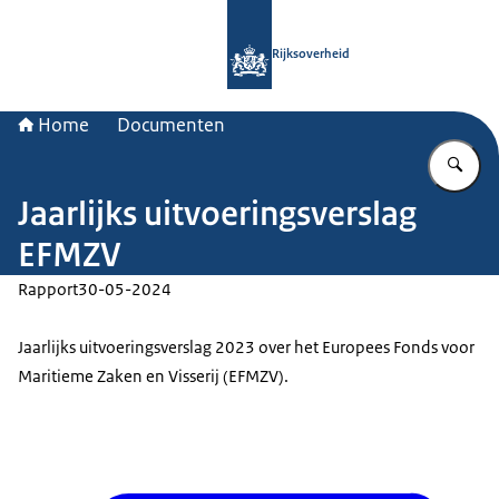
Naar de homepage van Rijksoverheid
Rijksoverheid
Home
Documenten
Vu
Jaarlijks uitvoeringsverslag
EFMZV
Rapport
30-05-2024
Jaarlijks uitvoeringsverslag 2023 over het Europees Fonds voor
Maritieme Zaken en Visserij (EFMZV).