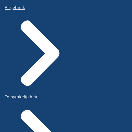
AI-gebruik
Toegankelijkheid