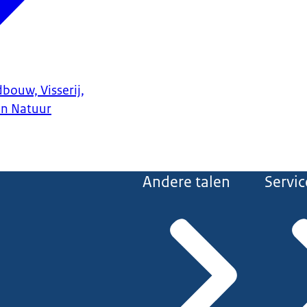
bouw, Visserij,
en Natuur
Andere talen
Servic