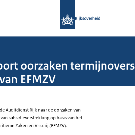
Naar de homepage van Rijksoverheid
Rijksoverheid
rt oorzaken termijnovers
g van EFMZV
e Auditdienst Rijk naar de oorzaken van
van subsidieverstrekking op basis van het
itieme Zaken en Visserij (EFMZV).