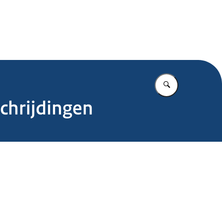
.nl
Vul in wat u z
chrijdingen