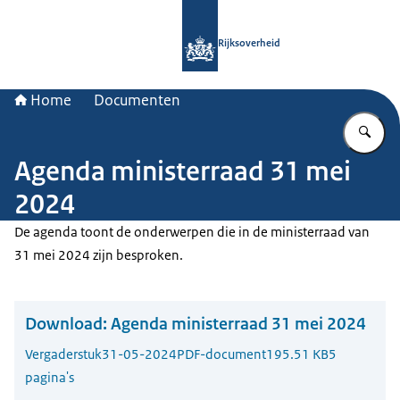
Naar de homepage van Rijksoverheid
Rijksoverheid
Home
Documenten
Vu
Agenda ministerraad 31 mei
2024
De agenda toont de onderwerpen die in de ministerraad van
31 mei 2024 zijn besproken.
Download:
Agenda ministerraad 31 mei 2024
Vergaderstuk
31-05-2024
PDF-document
195.51 KB
5
pagina's