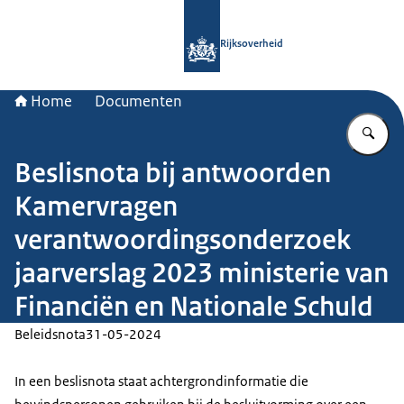
Naar de homepage van Rijksoverheid
Rijksoverheid
Home
Documenten
Vu
Beslisnota bij antwoorden
Kamervragen
verantwoordingsonderzoek
jaarverslag 2023 ministerie van
Financiën en Nationale Schuld
Beleidsnota
31-05-2024
In een beslisnota staat achtergrondinformatie die