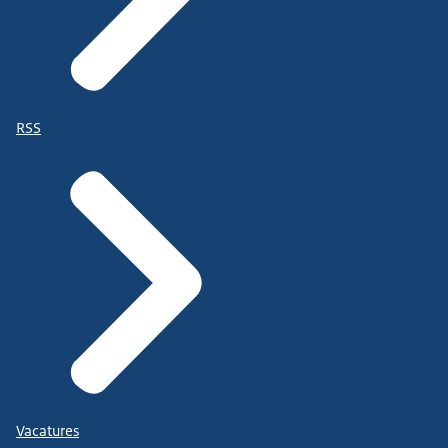
RSS
Vacatures