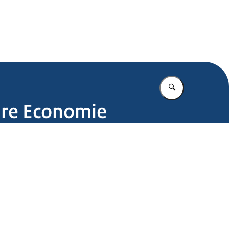
.nl
Vul in wat u z
ire Economie