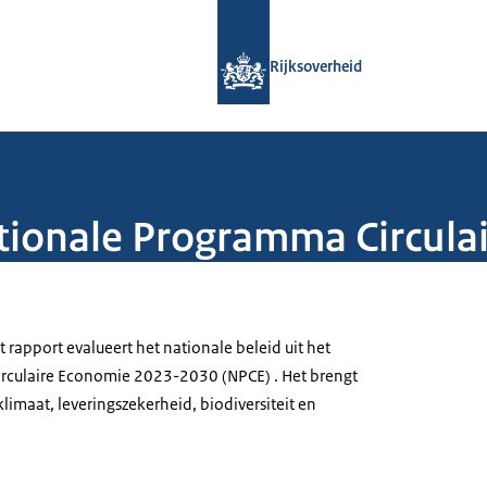
Naar de homepage van Rijksoverheid
Rijksoverheid
tionale Programma Circula
t rapport evalueert het nationale beleid uit het
rculaire Economie 2023-2030 (NPCE) . Het brengt
klimaat, leveringszekerheid, biodiversiteit en