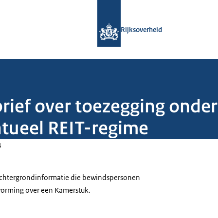
Naar de homepage van Rijksoverheid
Rijksoverheid
brief over toezegging onde
tueel REIT-regime
4
 achtergrondinformatie die bewindspersonen
tvorming over een Kamerstuk.