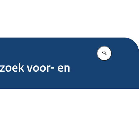
.nl
Vul in wat u z
rzoek voor- en