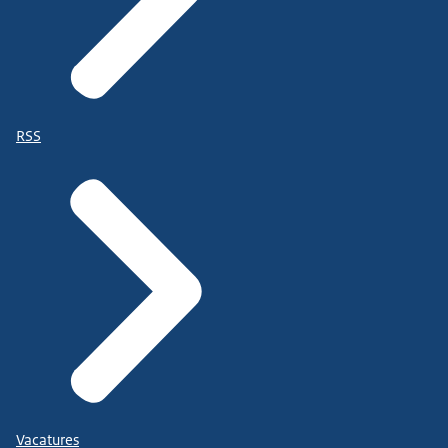
RSS
Vacatures