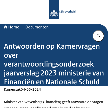
Naar de homepage van Rijksoverheid
Rijksoverheid
Home
Documenten
Vu
Antwoorden op Kamervragen
over
verantwoordingsonderzoek
jaarverslag 2023 ministerie van
Financiën en Nationale Schuld
Kamerstuk
04-06-2024
Minister Van Weyenberg (Financiën) geeft antwoord op vragen