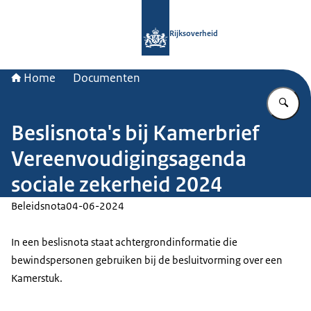
Naar de homepage van Rijksoverheid
Rijksoverheid
Home
Documenten
Vu
Beslisnota's bij Kamerbrief
Vereenvoudigingsagenda
sociale zekerheid 2024
Beleidsnota
04-06-2024
In een beslisnota staat achtergrondinformatie die
bewindspersonen gebruiken bij de besluitvorming over een
Kamerstuk.