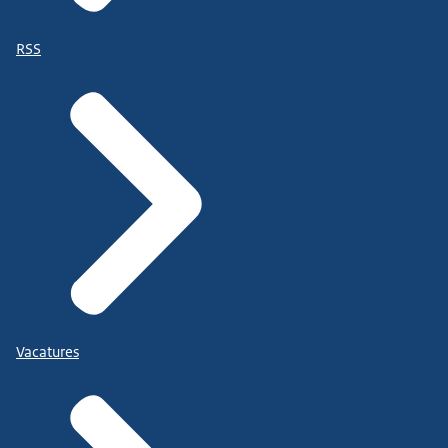
RSS
Vacatures