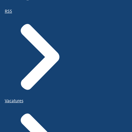
RSS
Vacatures