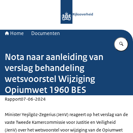
Naar de homepage van Rijksoverheid
Rijksoverheid
Home
Documenten
Vu
Nota naar aanleiding van
verslag behandeling
wetsvoorstel Wijziging
Opiumwet 1960 BES
Rapport
07-06-2024
Minister Yeşilgöz-Zegerius (JenV) reageert op het verslag van de
vaste Tweede Kamercommissie voor Justitie en Veiligheid
(JenV) over het wetsvoorstel voor wijziging van de Opiumwet