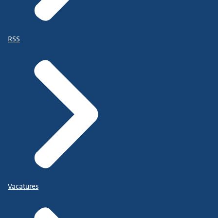
RSS
Vacatures