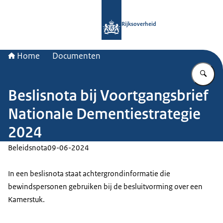
Naar de homepage van Rijksoverheid
Rijksoverheid
Home
Documenten
Vu
Beslisnota bij Voortgangsbrief
Nationale Dementiestrategie
2024
Beleidsnota
09-06-2024
In een beslisnota staat achtergrondinformatie die
bewindspersonen gebruiken bij de besluitvorming over een
Kamerstuk.