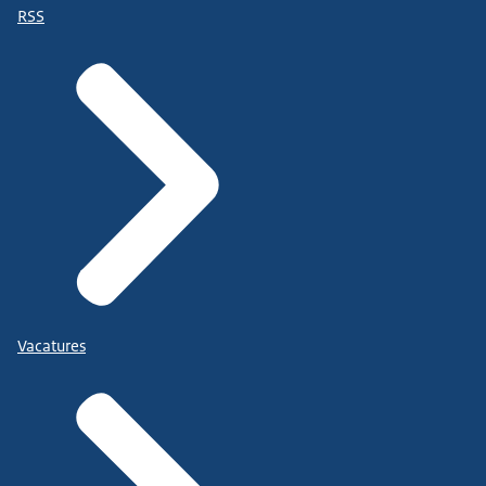
RSS
Vacatures