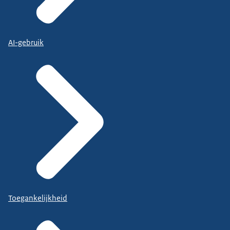
AI-gebruik
Toegankelijkheid