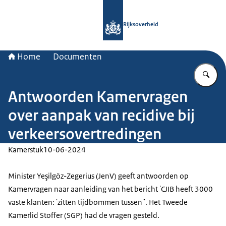
Naar de homepage van Rijksoverheid
Rijksoverheid
Home
Documenten
Vu
Antwoorden Kamervragen
over aanpak van recidive bij
verkeersovertredingen
Kamerstuk
10-06-2024
Minister Yeşilgöz-Zegerius (JenV) geeft antwoorden op
Kamervragen naar aanleiding van het bericht 'CJIB heeft 3000
vaste klanten: 'zitten tijdbommen tussen''. Het Tweede
Kamerlid Stoffer (SGP) had de vragen gesteld.