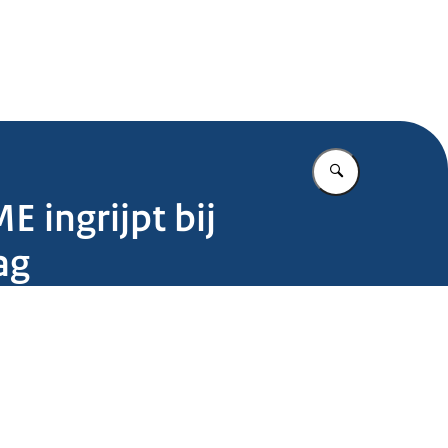
.nl
Vul in wat u z
 ingrijpt bij
ag