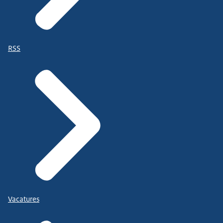
RSS
Vacatures