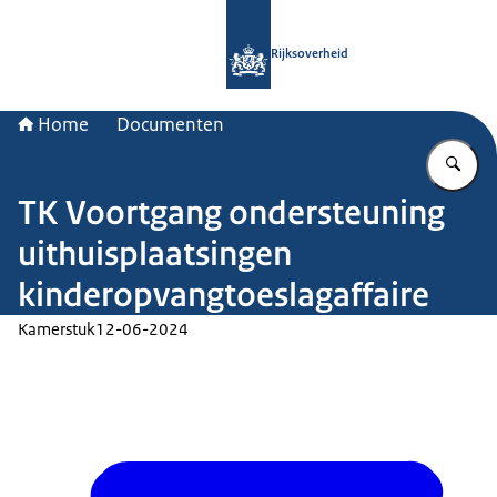
Naar de homepage van Rijksoverheid
Rijksoverheid
Home
Documenten
Vu
TK Voortgang ondersteuning
uithuisplaatsingen
kinderopvangtoeslagaffaire
Kamerstuk
12-06-2024