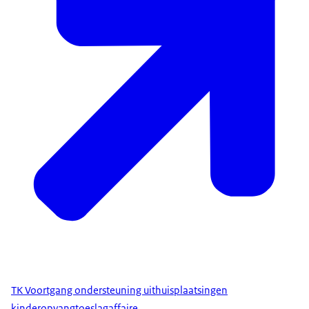
TK Voortgang ondersteuning uithuisplaatsingen
kinderopvangtoeslagaffaire