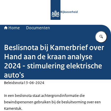
Naar de homepage van Rijksoverheid
Rijksoverheid
Home
Documenten
Vu
Beslisnota bij Kamerbrief over
Hand aan de kraan analyse
2024 - stimulering elektrische
auto's
Beleidsnota
13-06-2024
In een beslisnota staat achtergrondinformatie die
bewindspersonen gebruiken bij de besluitvorming over een
Kamerstuk.