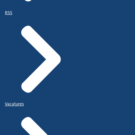
RSS
Vacatures