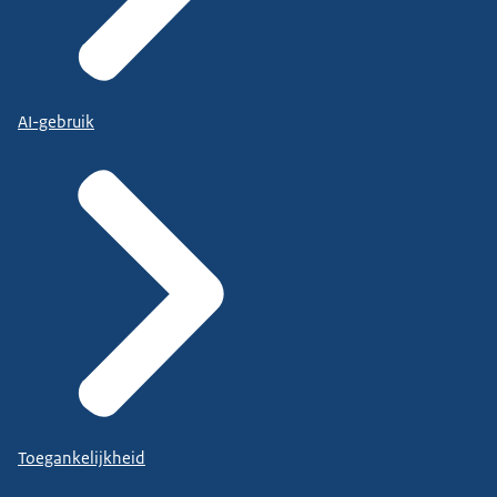
AI-gebruik
Toegankelijkheid